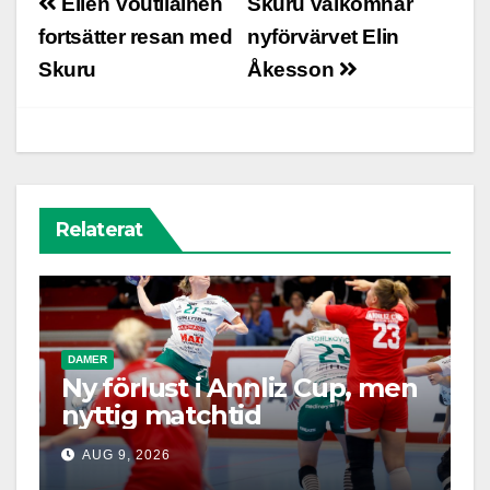
Ellen Voutilainen
Skuru välkomnar
fortsätter resan med
nyförvärvet Elin
Skuru
Åkesson
Relaterat
DAMER
Ny förlust i Annliz Cup, men
nyttig matchtid
AUG 9, 2026