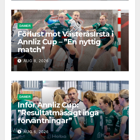
DAMER
Förlust mot VästeråsIrsta i
Annliz Cup – ”En nyttig
match”
AUG 8, 2026
DAMER
Inför Annliz Cup:
”Resultatmässigt inga
förväntningar”
AUG 6, 2026