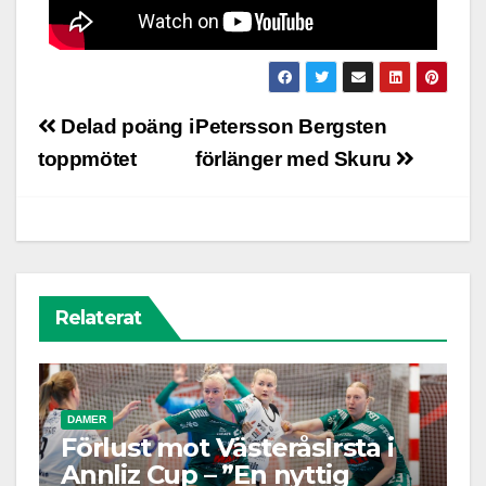
Delad poäng i
Petersson Bergsten
toppmötet
förlänger med Skuru
Relaterat
DAMER
Förlust mot VästeråsIrsta i
Annliz Cup – ”En nyttig