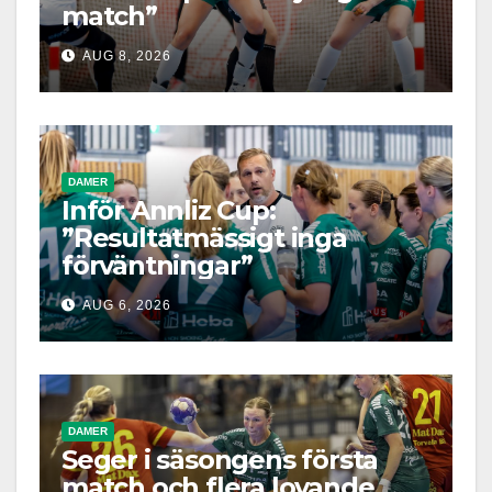
match”
AUG 8, 2026
DAMER
Inför Annliz Cup:
”Resultatmässigt inga
förväntningar”
AUG 6, 2026
DAMER
Seger i säsongens första
match och flera lovande