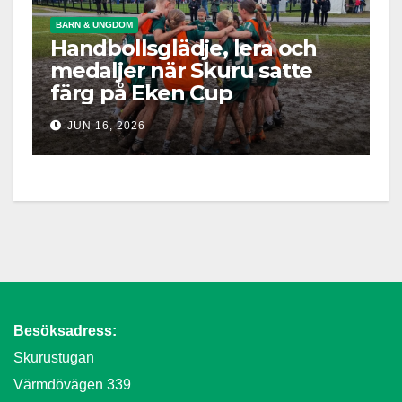
BARN & UNGDOM
Handbollsglädje, lera och
medaljer när Skuru satte
färg på Eken Cup
JUN 16, 2026
Besöksadress:
Skurustugan
Värmdövägen 339