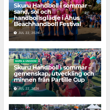
Skuru Handboll i sommar –
sand, sol och
handbollsglädje i Åhus
Beachhandboll Festival
JUL 22, 2026
BARN & UNGDOM
Skuru Handboll i sommar –
gemenskap, utveckling och
minnen från Partille Cup
JUL 22, 2026