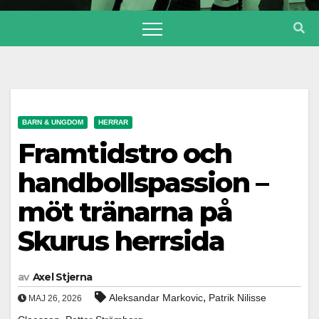
BARN & UNGDOM
HERRAR
Framtidstro och
handbollspassion –
möt tränarna på
Skurus herrsida
av
Axel Stjerna
,
Aleksandar Markovic
Patrik Nilisse
MAJ 26, 2026